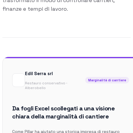
trasformato il modo di controllare cantieri,
Gestione commessa
finanze e tempi di lavoro.
Margini, costi e ore per commessa
Procurement
Fornitori e ordini in un solo hub
Sicurezza
Verifica documentale automatica per i tuoi cantieri
Chi siamo
Edil Serra srl
Marginalità di cantiere
RISORSE
Restauro conservativo ·
Alberobello
Strumenti
Da fogli Excel scollegati a una visione
Calcolatori e strumenti gratuiti per la tua impresa
chiara della marginalità di cantiere
Casi studio
Come Pillar ha aiutato una storica impresa di restauro