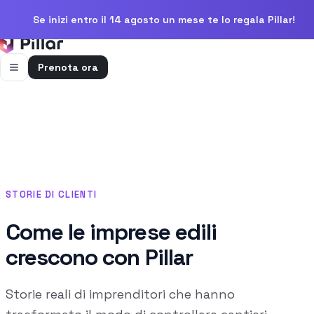
Se inizi entro il 14 agosto un mese te lo regala Pillar!
Prenota ora
FUNZIONALITÀ
Pillar AI
Impresa e cantieri in un’unica chat
Flussi di cassa
Cassa, uscite e previsioni in una vista
STORIE DI CLIENTI
Gestione bolle e rapportini
Bolle e rapportini dal cantiere
Come le imprese edili
crescono con Pillar
Fatturazione
Fatture attive e passive con scadenze
Preventivi
Storie reali di imprenditori che hanno
Dal computo al preventivo pronto