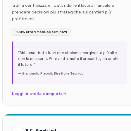
Storie di imprese edili che usano Pillar
trulli a centralizzare i dati, ridurre il lavoro manuale e
prendere decisioni più strategiche sui cantieri più
profittevoli.
Blog
100% errori manuali eliminati
Norme, cassa e cantiere spiegati facile
“
Abbiamo tirato fuori che abbiamo marginalità più alte
Webinar
con le masserie. Pillar aiuta molto il presente, ma anche
Conversazioni dal vivo e on-demand con il team di Pillar
il futuro.
”
—
Gianpaolo Piepoli
,
Direttore Tecnico
🇮🇹
Italia
🇲🇽
Mexico
🇨🇴
Colombia
Leggi la storia completa
🇵🇪
Peru
🇦🇷
Argentina
🇨🇱
Chile
🇪🇸
Spain
🇧🇷
Brazil
🇵🇹
Portugal
🇵🇱
Poland
🇬🇧
United Kingdom
B.C. Servizi srl