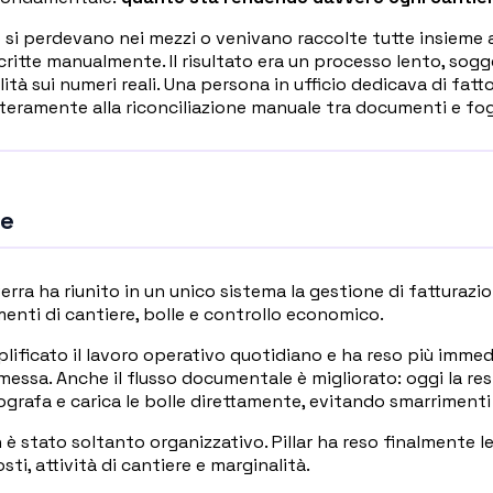
 si perdevano nei mezzi o venivano raccolte tutte insieme 
critte manualmente. Il risultato era un processo lento, sogge
ità sui numeri reali. Una persona in ufficio dedicava di fatto
eramente alla riconciliazione manuale tra documenti e fogl
ne
 Serra ha riunito in un unico sistema la gestione di fatturazi
enti di cantiere, bolle e controllo economico.
ificato il lavoro operativo quotidiano e ha reso più immedi
messa. Anche il flusso documentale è migliorato: oggi la re
rafa e carica le bolle direttamente, evitando smarrimenti e
 è stato soltanto organizzativo. Pillar ha reso finalmente leg
ti, attività di cantiere e marginalità.