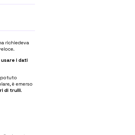
ma richiedeva
veloce.
 usare i dati
a potuto
olare, è emerso
 di trulli
.