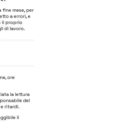
a fine mese, per
tto a errori, e
 il proprio
i di lavoro.
one, ore
ata la lettura
sponsabile del
 ritardi.
gibile il