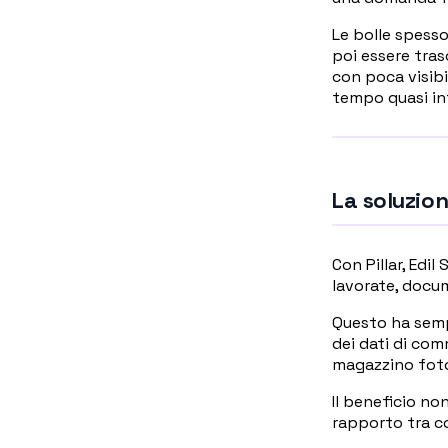
Le bolle spesso
poi essere tras
con poca visibil
tempo quasi int
La soluzio
Con Pillar, Edil
lavorate, docum
Questo ha sempl
dei dati di com
magazzino fotog
Il beneficio non
rapporto tra cos