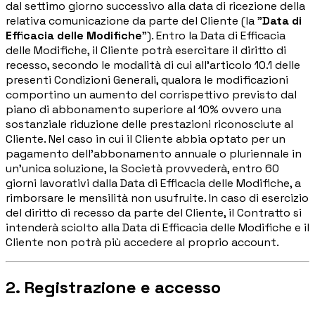
dal settimo giorno successivo alla data di ricezione della
Storie di imprese edili che usano Pillar
relativa comunicazione da parte del Cliente (la "
Data di
Efficacia delle Modifiche
"). Entro la Data di Efficacia
delle Modifiche, il Cliente potrà esercitare il diritto di
Blog
recesso, secondo le modalità di cui all'articolo 10.1 delle
presenti Condizioni Generali, qualora le modificazioni
Norme, cassa e cantiere spiegati facile
comportino un aumento del corrispettivo previsto dal
piano di abbonamento superiore al 10% ovvero una
sostanziale riduzione delle prestazioni riconosciute al
Webinar
Cliente. Nel caso in cui il Cliente abbia optato per un
Conversazioni dal vivo e on-demand con il team di Pillar
pagamento dell'abbonamento annuale o pluriennale in
un'unica soluzione, la Società provvederà, entro 60
giorni lavorativi dalla Data di Efficacia delle Modifiche, a
rimborsare le mensilità non usufruite. In caso di esercizio
🇮🇹
Italia
🇲🇽
Mexico
🇨🇴
Colombia
del diritto di recesso da parte del Cliente, il Contratto si
intenderà sciolto alla Data di Efficacia delle Modifiche e il
🇵🇪
Peru
🇦🇷
Argentina
🇨🇱
Chile
Cliente non potrà più accedere al proprio account.
🇪🇸
Spain
🇧🇷
Brazil
🇵🇹
Portugal
🇵🇱
Poland
🇬🇧
United Kingdom
2. Registrazione e accesso