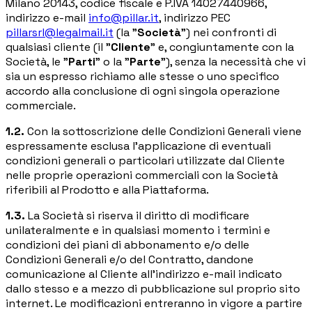
Milano 20143, codice fiscale e P.IVA 14027440966,
indirizzo e-mail
info@pillar.it
, indirizzo PEC
Gestione commessa
Margini, costi e ore per commessa
pillarsrl@legalmail.it
(la "
Società
") nei confronti di
qualsiasi cliente (il "
Cliente
" e, congiuntamente con la
Procurement
Società, le "
Parti
" o la "
Parte
"), senza la necessità che vi
Fornitori e ordini in un solo hub
sia un espresso richiamo alle stesse o uno specifico
accordo alla conclusione di ogni singola operazione
Sicurezza
commerciale.
Verifica documentale automatica per i tuoi cantieri
1.2.
Con la sottoscrizione delle Condizioni Generali viene
espressamente esclusa l'applicazione di eventuali
condizioni generali o particolari utilizzate dal Cliente
Chi siamo
nelle proprie operazioni commerciali con la Società
riferibili al Prodotto e alla Piattaforma.
RISORSE
1.3.
La Società si riserva il diritto di modificare
unilateralmente e in qualsiasi momento i termini e
Strumenti
condizioni dei piani di abbonamento e/o delle
Calcolatori e strumenti gratuiti per la tua impresa
Condizioni Generali e/o del Contratto, dandone
comunicazione al Cliente all'indirizzo e-mail indicato
dallo stesso e a mezzo di pubblicazione sul proprio sito
Casi studio
internet. Le modificazioni entreranno in vigore a partire