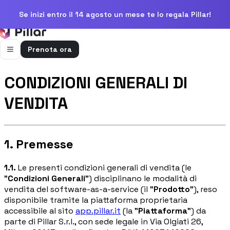
Se inizi entro il 14 agosto un mese te lo regala Pillar!
Prenota ora
FUNZIONALITÀ
CONDIZIONI GENERALI DI
Pillar AI
VENDITA
Impresa e cantieri in un’unica chat
Flussi di cassa
Cassa, uscite e previsioni in una vista
1. Premesse
Gestione bolle e rapportini
Bolle e rapportini dal cantiere
1.1.
Le presenti condizioni generali di vendita (le
"
Condizioni Generali
") disciplinano le modalità di
Fatturazione
vendita del
software-as-a-service
(il "
Prodotto
"), reso
Fatture attive e passive con scadenze
disponibile tramite la piattaforma proprietaria
accessibile al sito
app.pillar.it
(la "
Piattaforma
") da
Preventivi
parte di Pillar S.r.l., con sede legale in Via Olgiati 26,
Dal computo al preventivo pronto