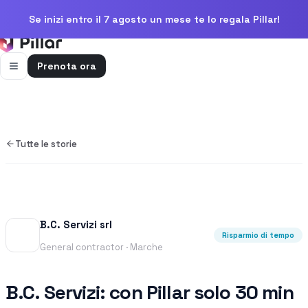
Se inizi entro il 7 agosto un mese te lo regala Pillar!
Prenota ora
FUNZIONALITÀ
Pillar AI
Impresa e cantieri in un’unica chat
Tutte le storie
Flussi di cassa
Cassa, uscite e previsioni in una vista
Gestione bolle e rapportini
Bolle e rapportini dal cantiere
B.C. Servizi srl
Risparmio di tempo
Fatturazione
General contractor · Marche
Fatture attive e passive con scadenze
Preventivi
B.C. Servizi: con Pillar solo 30 min
Dal computo al preventivo pronto