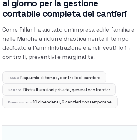
al giorno per la gestione
Gestione commessa
contabile completa dei cantieri
Margini, costi e ore per commessa
Procurement
Come Pillar ha aiutato un'impresa edile familiare
Fornitori e ordini in un solo hub
nelle Marche a ridurre drasticamente il tempo
Sicurezza
dedicato all'amministrazione e a reinvestirlo in
Verifica documentale automatica per i tuoi cantieri
controlli, preventivi e marginalità.
Chi siamo
Risparmio di tempo, controllo di cantiere
Focus
:
RISORSE
Ristrutturazioni private, general contractor
Settore
:
~10 dipendenti, 6 cantieri contemporanei
Dimensione
:
Strumenti
Calcolatori e strumenti gratuiti per la tua impresa
Casi studio