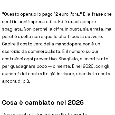
Storie di imprese edili che usano Pillar
"Questo operaio lo pago 12 euro l'ora." È la frase che
senti in ogni impresa edile. Ed è quasi sempre
Blog
sbagliata. Non perché la cifra in busta sia errata, ma
Norme, cassa e cantiere spiegati facile
perché quella non è quello che ti costa davvero.
Capire il costo vero della manodopera non è un
Webinar
esercizio da commercialista. È il numero su cui
Conversazioni dal vivo e on-demand con il team di Pillar
costruisci ogni preventivo. Sbaglialo, e lavori tanto
per guadagnare poco — o niente. E nel 2026, con gli
aumenti del contratto già in vigore, sbagliarlo costa
🇮🇹
Italia
🇲🇽
Mexico
🇨🇴
Colombia
ancora di più.
🇵🇪
Peru
🇦🇷
Argentina
🇨🇱
Chile
🇪🇸
Spain
🇧🇷
Brazil
🇵🇹
Portugal
Cosa è cambiato nel 2026
🇵🇱
Poland
🇬🇧
United Kingdom
Due cose che ti riguardano direttamente.