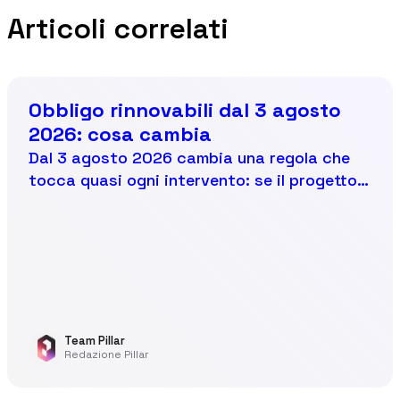
Articoli correlati
Obbligo rinnovabili dal 3 agosto
2026: cosa cambia
Dal 3 agosto 2026 cambia una regola che
tocca quasi ogni intervento: se il progetto
non copre una quota minima di consumi con
fonti rinnovabili, il titolo edilizio non viene
rilasciato. Le quote: 60% sulle nuove
costruzioni, 40% sulle ristrutturazioni
importanti di primo livello, 15% sulle
ristrutturazioni di secondo livello e anche
sulla sola sostituzione dell'impianto
Team Pillar
Redazione Pillar
termico. Per gli edifici pubblici 5 punti in
più. Il dettaglio che vale soldi: fa fede la