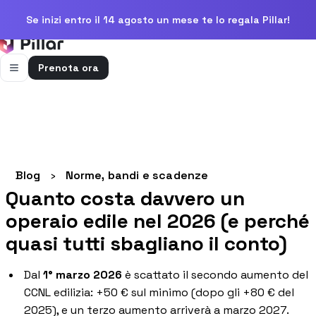
Se inizi entro il 14 agosto un mese te lo regala Pillar!
Prenota ora
FUNZIONALITÀ
Pillar AI
Impresa e cantieri in un’unica chat
Flussi di cassa
Blog
›
Norme, bandi e scadenze
Cassa, uscite e previsioni in una vista
Quanto costa davvero un
Gestione bolle e rapportini
operaio edile nel 2026 (e perché
Bolle e rapportini dal cantiere
quasi tutti sbagliano il conto)
Fatturazione
Fatture attive e passive con scadenze
Dal
1° marzo 2026
è scattato il secondo aumento del
CCNL edilizia: +50 € sul minimo (dopo gli +80 € del
Preventivi
Dal computo al preventivo pronto
2025), e un terzo aumento arriverà a marzo 2027.