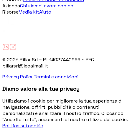
l'ordine di arrivo: chi si prepara adesso, ad
Azienda
Chi siamo
Lavora con noi
agosto ha tutto pronto. Chi aspetta, resta
Risorse
Media kit
Aiuto
fuori.
© 2025 Pillar Srl ~ P.I. 14027440966 ~ PEC
pillarsrl@legalmail.it
Privacy Policy
Termini e condizioni
Diamo valore alla tua privacy
Utilizziamo i cookie per migliorare la tua esperienza di
navigazione, offrirti pubblicità o contenuti
personalizzati e analizzare il nostro traffico. Cliccando
"Accetta tutto", acconsenti al nostro utilizzo dei cookie.
Politica sui cookie