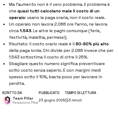
Ma l'aumento non è il vero problema. Il problema è
Gestione commessa
che
quasi tutti calcolano male il costo di un
Margini, costi e ore per commessa
operaio
: usano la paga oraria, non il costo reale.
Procurement
Un operaio non lavora 2.088 ore l'anno, ne lavora
Fornitori e ordini in un solo hub
circa
1.543
. Le altre le paghi comunque (ferie,
festività, malattia, permessi).
Sicurezza
Verifica documentale automatica per i tuoi cantieri
Risultato: il costo orario reale è il
60-90% più alto
della paga lorda. Chi divide per 2.088 invece che per
1.543 sottostima il costo di oltre il 25%.
Chi siamo
Sbagliare questo numero significa preventivare
sotto costo senza saperlo. E con margini medi
RISORSE
spesso sotto il 10%, basta poco per lavorare in
perdita.
Strumenti
SCRITTO DA
PUBBLICATO
TEMPO DI LETTURA
Calcolatori e strumenti gratuiti per la tua impresa
Team Pillar
23 giugno 2026
3
minuti
Redazione Pillar
Casi studio