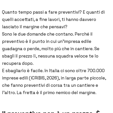
Storie di imprese edili che usano Pillar
Quanto tempo passi a fare preventivi? E quanti di
quelli accettati, a fine lavori, ti hanno davvero
Blog
lasciato il margine che pensavi?
Norme, cassa e cantiere spiegati facile
Sono le due domande che contano. Perché il
preventivo è il punto in cui un'impresa edile
Webinar
guadagna o perde, molto più che in cantiere. Se
Conversazioni dal vivo e on-demand con il team di Pillar
sbagli il prezzo lì, nessuna squadra veloce te lo
recupera dopo.
E sbagliarlo è facile. In Italia ci sono oltre 700.000
🇮🇹
Italia
🇲🇽
Mexico
🇨🇴
Colombia
imprese edili (iCRIBIS, 2026), in larga parte piccole,
🇵🇪
Peru
🇦🇷
Argentina
🇨🇱
Chile
che fanno preventivi di corsa tra un cantiere e
🇪🇸
Spain
🇧🇷
Brazil
🇵🇹
Portugal
l'altro. La fretta è il primo nemico del margine.
🇵🇱
Poland
🇬🇧
United Kingdom