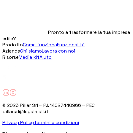
deve attivarsi per limitare il danno. Come ti
proteggi: contratto chiaro sui termini,
cause di ritardo documentate e
avanzamento tracciato giorno per giorno.
Pronto a trasformare la tua impresa
edile?
Prodotto
Come funziona
Funzionalità
Azienda
Chi siamo
Lavora con noi
Risorse
Media kit
Aiuto
© 2025 Pillar Srl ~ P.I. 14027440966 ~ PEC
pillarsrl@legalmail.it
Privacy Policy
Termini e condizioni