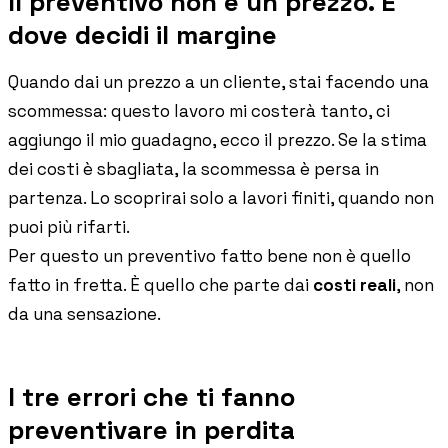
Il preventivo non è un prezzo. È
Accedi
dove decidi il margine
Prenota un appuntamento
Quando dai un prezzo a un cliente, stai facendo una
scommessa: questo lavoro mi costerà tanto, ci
aggiungo il mio guadagno, ecco il prezzo. Se la stima
dei costi è sbagliata, la scommessa è persa in
partenza. Lo scoprirai solo a lavori finiti, quando non
puoi più rifarti.
Per questo un preventivo fatto bene non è quello
fatto in fretta. È quello che parte dai
costi reali
, non
da una sensazione.
I tre errori che ti fanno
preventivare in perdita