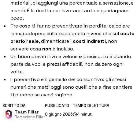
materiali, ci aggiungi una percentuale a sensazione, e
Gestione commessa
mandi. È la ricetta per lavorare tanto e guadagnare
Margini, costi e ore per commessa
poco.
Tre cose ti fanno preventivare in perdita: calcolare
Procurement
Fornitori e ordini in un solo hub
la manodopera sulla paga oraria invece che sul
costo
orario reale
, dimenticare i
costi indiretti
, non
Sicurezza
scrivere cosa
non
è incluso.
Verifica documentale automatica per i tuoi cantieri
Un buon preventivo è veloce
e
preciso. Lo è quando
parte da voci e prezzi affidabili, non da zero ogni
Chi siamo
volta.
Il preventivo è il gemello del consuntivo: gli stessi
RISORSE
numeri che metti oggi sono quelli che a fine cantiere
ti diranno se avevi ragione.
Strumenti
SCRITTO DA
PUBBLICATO
TEMPO DI LETTURA
Calcolatori e strumenti gratuiti per la tua impresa
Team Pillar
8 giugno 2026
4
minuti
Redazione Pillar
Casi studio