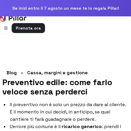
Se inizi entro il 7 agosto un mese te lo regala Pillar!
Prenota ora
FUNZIONALITÀ
Pillar AI
Impresa e cantieri in un’unica chat
Flussi di cassa
Blog
›
Cassa, margini e gestione
Cassa, uscite e previsioni in una vista
Preventivo edile: come farlo
Gestione bolle e rapportini
veloce senza perderci
Bolle e rapportini dal cantiere
Il preventivo non è solo un prezzo da dare al cliente.
Fatturazione
Fatture attive e passive con scadenze
È il momento in cui decidi, in anticipo, se quel
cantiere ti farà guadagnare o perdere.
Preventivi
L'errore più comune è il
ricarico generico
: prendi i
Dal computo al preventivo pronto