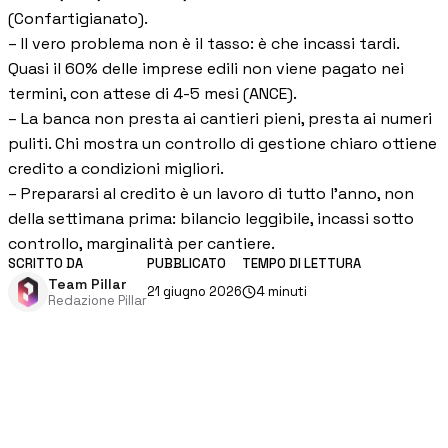
(Confartigianato).
Gestione commessa
– Il vero problema non è il tasso: è che incassi tardi.
Margini, costi e ore per commessa
Quasi il 60% delle imprese edili non viene pagato nei
Procurement
termini, con attese di 4-5 mesi (ANCE).
Fornitori e ordini in un solo hub
– La banca non presta ai cantieri pieni, presta ai numeri
puliti. Chi mostra un controllo di gestione chiaro ottiene
Sicurezza
Verifica documentale automatica per i tuoi cantieri
credito a condizioni migliori.
– Prepararsi al credito è un lavoro di tutto l'anno, non
della settimana prima: bilancio leggibile, incassi sotto
Chi siamo
controllo, marginalità per cantiere.
SCRITTO DA
PUBBLICATO
TEMPO DI LETTURA
RISORSE
Team Pillar
21 giugno 2026
4
minuti
Redazione Pillar
Strumenti
Calcolatori e strumenti gratuiti per la tua impresa
Casi studio