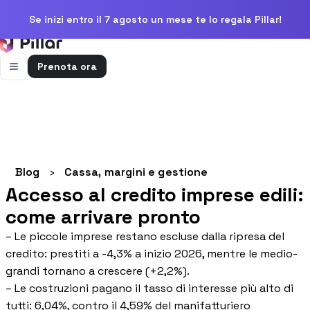
Se inizi entro il 7 agosto un mese te lo regala Pillar!
Prenota ora
FUNZIONALITÀ
Pillar AI
Impresa e cantieri in un’unica chat
Flussi di cassa
Blog
›
Cassa, margini e gestione
Cassa, uscite e previsioni in una vista
Accesso al credito imprese edili:
Gestione bolle e rapportini
come arrivare pronto
Bolle e rapportini dal cantiere
– Le piccole imprese restano escluse dalla ripresa del
Fatturazione
credito: prestiti a -4,3% a inizio 2026, mentre le medio-
Fatture attive e passive con scadenze
grandi tornano a crescere (+2,2%).
– Le costruzioni pagano il tasso di interesse più alto di
Preventivi
Dal computo al preventivo pronto
tutti: 6,04%, contro il 4,59% del manifatturiero