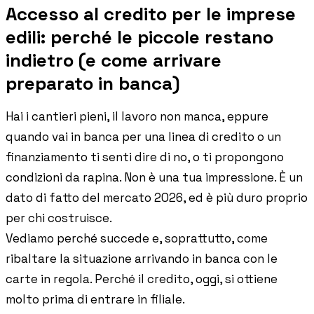
Accesso al credito per le imprese
Storie di imprese edili che usano Pillar
edili: perché le piccole restano
indietro (e come arrivare
Blog
preparato in banca)
Norme, cassa e cantiere spiegati facile
Hai i cantieri pieni, il lavoro non manca, eppure
Webinar
quando vai in banca per una linea di credito o un
Conversazioni dal vivo e on-demand con il team di Pillar
finanziamento ti senti dire di no, o ti propongono
condizioni da rapina. Non è una tua impressione. È un
dato di fatto del mercato 2026, ed è più duro proprio
🇮🇹
Italia
🇲🇽
Mexico
🇨🇴
Colombia
per chi costruisce.
🇵🇪
Peru
🇦🇷
Argentina
🇨🇱
Chile
Vediamo perché succede e, soprattutto, come
🇪🇸
Spain
🇧🇷
Brazil
🇵🇹
Portugal
ribaltare la situazione arrivando in banca con le
carte in regola. Perché il credito, oggi, si ottiene
🇵🇱
Poland
🇬🇧
United Kingdom
molto prima di entrare in filiale.