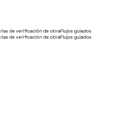
stas de verificación de obra
Flujos guiados
stas de verificación de obra
Flujos guiados
l
🇵🇹
Portugal
🇵🇱
Poland