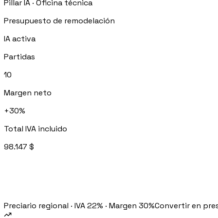
Pillar IA · Oficina técnica
Procurement
Presupuesto de remodelación
Fornitori e ordini in un solo hub
IA activa
Sicurezza
Verifica documentale automatica per i tuoi cantieri
Partidas
10
Margen neto
+30%
RISORSE
Total IVA incluido
Strumenti
98.147 $
Calcolatori e strumenti gratuiti per la tua impresa
Casi studio
Storie di imprese edili che usano Pillar
Preciario regional · IVA 22% · Margen 30%
Convertir en pr