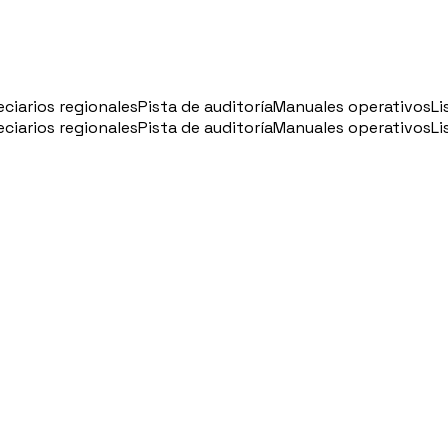
eciarios regionales
Pista de auditoría
Manuales operativos
Li
eciarios regionales
Pista de auditoría
Manuales operativos
Li
u
🇦🇷
Argentina
🇨🇱
Chile
🇪🇸
Spain
🇧🇷
Brazi
Accedi
Prenota un appuntamento