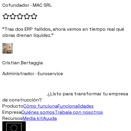
Cofundador · MAC SRL
“Tras dos ERP fallidos, ahora vemos en tiempo real qué
obras drenan liquidez.”
Cristian Bertaggia
Administrador · Euroservice
¿Listo para transformar tu empresa
de construcción?
Producto
Cómo funciona
Funcionalidades
Empresa
Quiénes somos
Trabaja con nosotros
Recursos
Media kit
Ayuda