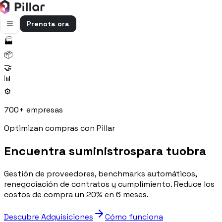
Prenota ora
🏭
FUNZIONALITÀ
📦
Pillar AI
🤝
Impresa e cantieri in un’unica chat
📊
⚙️
Flussi di cassa
Cassa, uscite e previsioni in una vista
700+ empresas
Gestione bolle e rapportini
Optimizan compras con Pillar
Bolle e rapportini dal cantiere
Encuentra suministros
para tu
obra
Fatturazione
Fatture attive e passive con scadenze
Gestión de proveedores, benchmarks automáticos,
Preventivi
renegociación de contratos y cumplimiento. Reduce los
Dal computo al preventivo pronto
costos de compra un 20% en 6 meses.
Gestione commessa
Descubre Adquisiciones
Cómo funciona
Margini, costi e ore per commessa