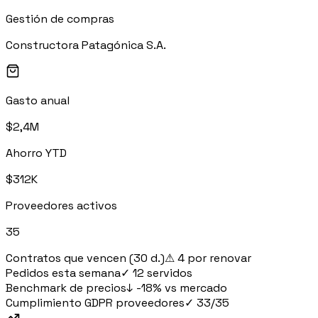
Gestión de compras
Procurement
Fornitori e ordini in un solo hub
Constructora Patagónica S.A.
Sicurezza
Verifica documentale automatica per i tuoi cantieri
Gasto anual
$2,4M
Chi siamo
Ahorro YTD
RISORSE
$312K
Strumenti
Proveedores activos
Calcolatori e strumenti gratuiti per la tua impresa
35
Contratos que vencen (30 d.)
⚠ 4 por renovar
Pedidos esta semana
✓ 12 servidos
Casi studio
Benchmark de precios
↓ -18% vs mercado
Storie di imprese edili che usano Pillar
Cumplimiento GDPR proveedores
✓ 33/35