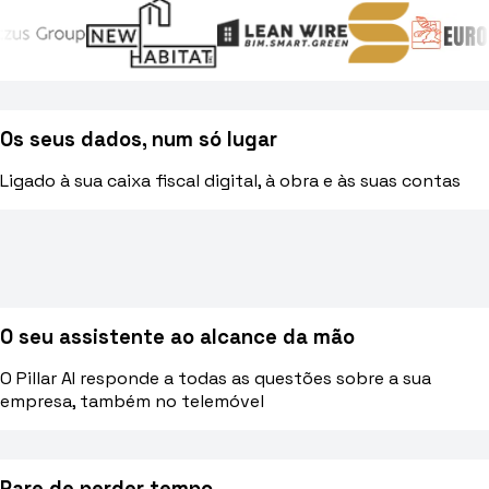
Blog
Norme, cassa e cantiere spiegati facile
Os seus dados, num só lugar
Webinar
Ligado à sua caixa fiscal digital, à obra e às suas contas
Conversazioni dal vivo e on-demand con il team di Pillar
🇮🇹
Italia
🇲🇽
Mexico
🇨🇴
Colombia
🇵🇪
Per
O seu assistente ao alcance da mão
O Pillar AI responde a todas as questões sobre a sua
empresa, também no telemóvel
Pare de perder tempo