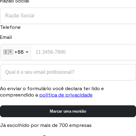
Razão Social
Procurement
Fornitori e ordini in un solo hub
Telefone
Sicurezza
Verifica documentale automatica per i tuoi cantieri
Email
🇧🇷
+55
RISORSE
Strumenti
Ao enviar o formulário você declara ter lido e
compreendido a
política de privacidade
Calcolatori e strumenti gratuiti per la tua impresa
Marcar uma reunião
Casi studio
Já escolhido por mais de 700 empresas
Storie di imprese edili che usano Pillar