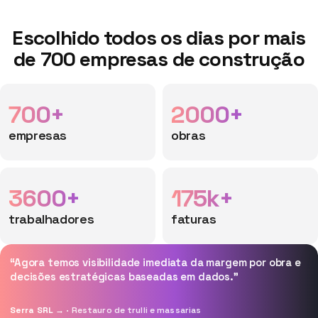
Escolhido todos os dias por mais
de 700 empresas de construção
700+
2000+
empresas
obras
3600+
175k+
trabalhadores
faturas
“Agora temos visibilidade imediata da margem por obra e
decisões estratégicas baseadas em dados.”
Serra SRL →
· Restauro de trulli e massarias