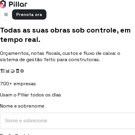
Prenota ora
Todas as suas obras sob controle, em
FUNZIONALITÀ
tempo real.
Pillar AI
Impresa e cantieri in un’unica chat
Orçamentos, notas fiscais, custos e fluxo de caixa: o
Flussi di cassa
sistema de gestão feito para construtoras.
Cassa, uscite e previsioni in una vista
🏗️
📊
🤝
🧾
⚙️
Gestione bolle e rapportini
Bolle e rapportini dal cantiere
700+ empresas
Fatturazione
Usam o Pillar todos os dias
Fatture attive e passive con scadenze
Nome e sobrenome
Preventivi
Dal computo al preventivo pronto
Gestione commessa
Margini, costi e ore per commessa