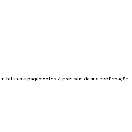
u
🇦🇷
Argentina
🇨🇱
Chile
🇪🇸
Spain
🇧🇷
Brazi
 faturas e pagamentos. 4 precisam da sua confirmação.
Accedi
Prenota un appuntamento