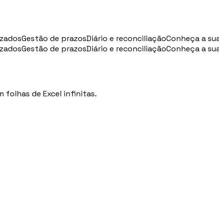
izados
Gestão de prazos
Diário e reconciliação
Conheça a su
izados
Gestão de prazos
Diário e reconciliação
Conheça a su
folhas de Excel infinitas.