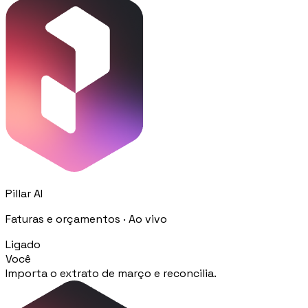
Procurement
Fornitori e ordini in un solo hub
Sicurezza
Verifica documentale automatica per i tuoi cantieri
RISORSE
Pillar AI
Strumenti
Calcolatori e strumenti gratuiti per la tua impresa
Faturas e orçamentos · Ao vivo
Ligado
Você
Casi studio
Importa o extrato de março e reconcilia.
Storie di imprese edili che usano Pillar