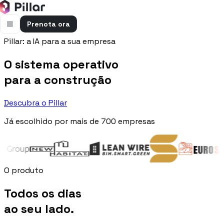
Prenota ora
Pillar: a IA para a sua empresa
FUNZIONALITÀ
O sistema operativo
Pillar AI
Impresa e cantieri in un’unica chat
para a construção
Flussi di cassa
Descubra o Pillar
Cassa, uscite e previsioni in una vista
Já escolhido por mais de 700 empresas
Gestione bolle e rapportini
Bolle e rapportini dal cantiere
Fatturazione
Fatture attive e passive con scadenze
O produto
Preventivi
Todos os dias
Dal computo al preventivo pronto
ao seu lado.
Gestione commessa
Margini, costi e ore per commessa