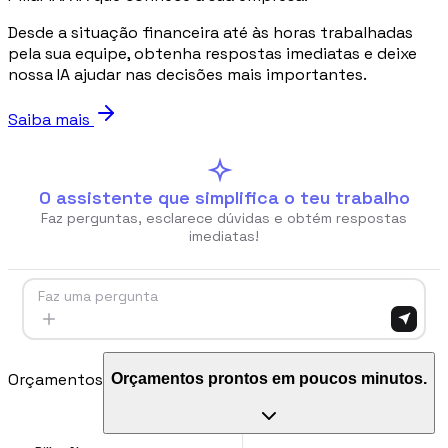
Desde a situação financeira até às horas trabalhadas
Blog
pela sua equipe, obtenha respostas imediatas e deixe
Norme, cassa e cantiere spiegati facile
nossa IA ajudar nas decisões mais importantes.
Saiba mais
Webinar
Conversazioni dal vivo e on-demand con il team di Pillar
O assistente que simplifica o teu trabalho
Faz perguntas, esclarece dúvidas e obtém respostas
imediatas!
🇮🇹
Italia
🇲🇽
Mexico
🇨🇴
Colombia
🇵🇪
Per
Faz uma pergunta
Orçamentos
Orçamentos prontos em poucos minutos.