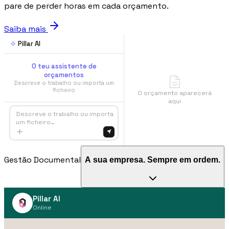
pare de perder horas em cada orçamento.
Saiba mais
Pillar AI
O teu assistente de
orçamentos
Descreve o trabalho ou importa um
ficheiro
O orçamento aparecerá
aqui
Descreve o trabalho ou importa
um ficheiro…
Gestão Documental
A sua empresa. Sempre em ordem.
Pillar AI
Online