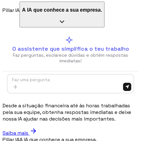
Pillar IA
A IA que conhece a sua empresa.
Procurement
Fornitori e ordini in un solo hub
Sicurezza
Verifica documentale automatica per i tuoi cantieri
O assistente que simplifica o teu trabalho
Faz perguntas, esclarece dúvidas e obtém respostas
imediatas!
RISORSE
Faz uma pergunta
Strumenti
Calcolatori e strumenti gratuiti per la tua impresa
Desde a situação financeira até às horas trabalhadas
pela sua equipe, obtenha respostas imediatas e deixe
nossa IA ajudar nas decisões mais importantes.
Casi studio
Storie di imprese edili che usano Pillar
Saiba mais
Pillar IA
A IA que conhece a sua empresa.