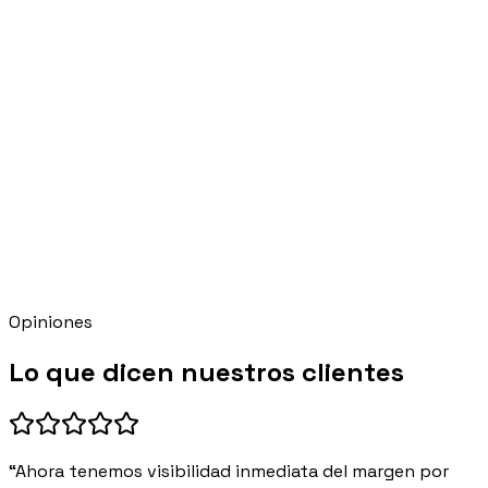
Cobros
Sigue los pagos
FT 0140
Pagada
FT 0141
Vence
FT 0142
Recordatorio
Opiniones
Lo que dicen nuestros clientes
“Ahora tenemos visibilidad inmediata del margen por