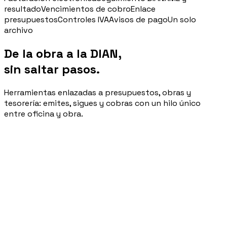
resultado
Vencimientos de cobro
Enlace
Blog
presupuestos
Controles IVA
Avisos de pago
Un solo
archivo
Norme, cassa e cantiere spiegati facile
De la obra a la DIAN,
sin saltar pasos.
Webinar
Conversazioni dal vivo e on-demand con il team di Pillar
Herramientas enlazadas a presupuestos, obras y
tesorería: emites, sigues y cobras con un hilo único
entre oficina y obra.
🇮🇹
Italia
🇲🇽
Mexico
🇨🇴
Colombia
🇵🇪
Peru
🇦🇷
Argentina
🇨🇱
Chile
Factura · 2026/0142
🇪🇸
Spain
🇧🇷
Brazil
🇵🇹
Portugal
Construcciones del Magdalena SAS
🇵🇱
Poland
🇬🇧
United Kingdom
Generación XML
<FatturaElettronicaBody>
<DatiGeneraliDocumento />
Accedi
<CedentePrestatore />
Prenota un appuntamento
<CessionarioCommittente />