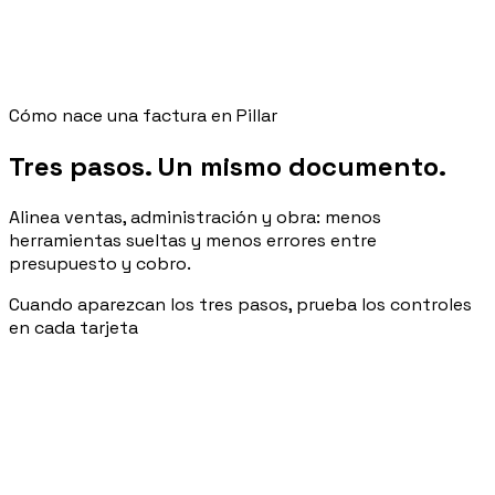
Presupuesto CMS-14
Factura FT 0140
Abono NC 003
Cómo nace una factura en Pillar
Tres pasos. Un mismo documento.
Alinea ventas, administración y obra: menos
herramientas sueltas y menos errores entre
presupuesto y cobro.
Cuando aparezcan los tres pasos, prueba los controles
en cada tarjeta
Configuración
Crea el documento