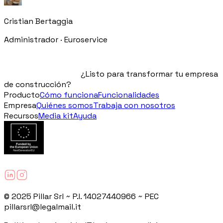
Cristian Bertaggia
Administrador · Euroservice
¿Listo para transformar tu empresa
de construcción?
Producto
Cómo funciona
Funcionalidades
Empresa
Quiénes somos
Trabaja con nosotros
Recursos
Media kit
Ayuda
© 2025 Pillar Srl ~ P.I. 14027440966 ~ PEC
pillarsrl@legalmail.it