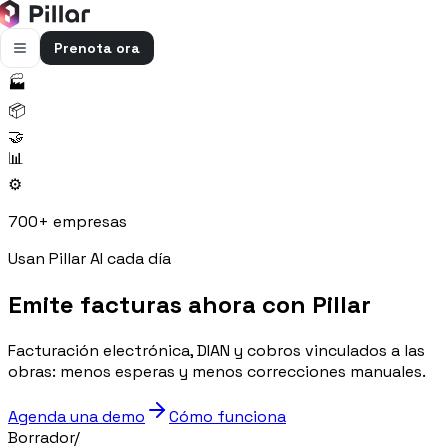
Prenota ora
🏭
FUNZIONALITÀ
📦
Pillar AI
🤝
Impresa e cantieri in un’unica chat
📊
⚙️
Flussi di cassa
Cassa, uscite e previsioni in una vista
700+ empresas
Gestione bolle e rapportini
Usan Pillar AI cada día
Bolle e rapportini dal cantiere
Emite facturas ahora con Pillar
Fatturazione
Fatture attive e passive con scadenze
Facturación electrónica, DIAN y cobros vinculados a las
Preventivi
obras: menos esperas y menos correcciones manuales.
Dal computo al preventivo pronto
Agenda una demo
Cómo funciona
Gestione commessa
Borrador
/
Margini, costi e ore per commessa