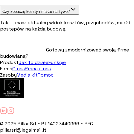
Czy zobaczę koszty i marże na żywo?
Tak — masz aktualny widok kosztów, przychodów, marż i
postępów na każdą budowę.
Gotowy zmodernizować swoją firmę
budowlaną?
Produkt
Jak to działa
Funkcje
Firma
O nas
Praca u nas
Zasoby
Media kit
Pomoc
© 2025 Pillar Srl ~ P.I. 14027440966 ~ PEC
pillarsrl@legalmail.it