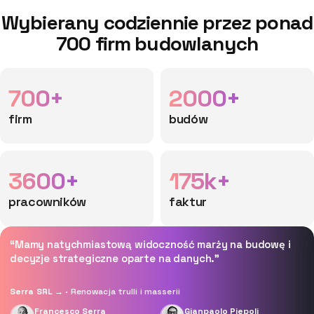
Wybierany codziennie przez ponad
700 firm budowlanych
700+
2000+
firm
budów
3600+
175k+
pracowników
faktur
“Mamy natychmiastową widoczność marży na budowę i
decyzje strategiczne oparte na danych.”
Serra SRL →
· Renowacja trulli i masserii
Francesco Serra
Gianpaolo Piepoli