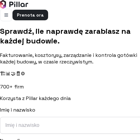
Prenota ora
Sprawdź, ile naprawdę zarabiasz na
FUNZIONALITÀ
każdej budowie.
Pillar AI
Impresa e cantieri in un’unica chat
Fakturowanie, kosztorysy, zarządzanie i kontrola gotówki
Flussi di cassa
każdej budowy, w czasie rzeczywistym.
Cassa, uscite e previsioni in una vista
🏗️
📊
🤝
🧾
⚙️
Gestione bolle e rapportini
Bolle e rapportini dal cantiere
700+ firm
Fatturazione
Korzysta z Pillar każdego dnia
Fatture attive e passive con scadenze
Imię i nazwisko
Preventivi
Dal computo al preventivo pronto
Gestione commessa
Margini, costi e ore per commessa