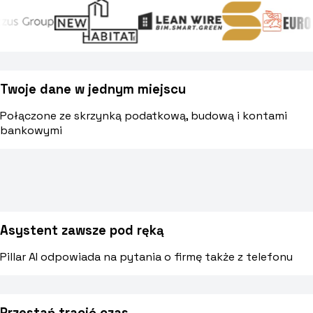
Blog
Norme, cassa e cantiere spiegati facile
Twoje dane w jednym miejscu
Webinar
Połączone ze skrzynką podatkową, budową i kontami
Conversazioni dal vivo e on-demand con il team di Pillar
bankowymi
🇮🇹
Italia
🇲🇽
Mexico
🇨🇴
Colombia
🇵🇪
Per
Asystent zawsze pod ręką
Pillar AI odpowiada na pytania o firmę także z telefonu
Przestań tracić czas