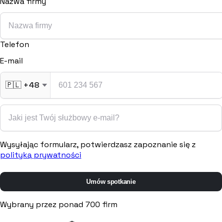
Nazwa firmy
Procurement
Fornitori e ordini in un solo hub
Telefon
Sicurezza
Verifica documentale automatica per i tuoi cantieri
E-mail
🇵🇱
+48
RISORSE
Strumenti
Wysyłając formularz, potwierdzasz zapoznanie się z
polityką prywatności
Calcolatori e strumenti gratuiti per la tua impresa
Umów spotkanie
Casi studio
Wybrany przez ponad 700 firm
Storie di imprese edili che usano Pillar