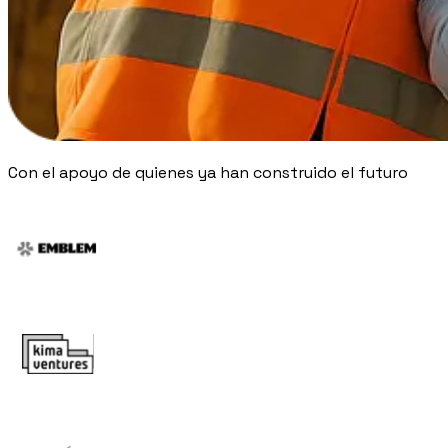
Blog
Norme, cassa e cantiere spiegati facile
Webinar
Conversazioni dal vivo e on-demand con il team di Pillar
Con el apoyo de quienes ya han construido el futuro
🇮🇹
Italia
🇲🇽
Mexico
🇨🇴
Colombia
🇵🇪
Per
🇬🇧
United Kingdom