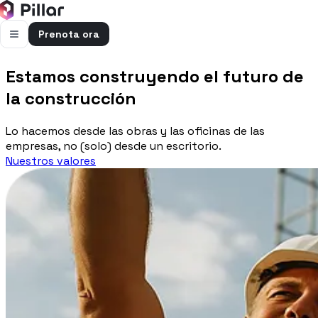
Prenota ora
FUNZIONALITÀ
Estamos construyendo el futuro de
Pillar AI
la construcción
Impresa e cantieri in un’unica chat
Lo hacemos desde las obras y las oficinas de las
Flussi di cassa
empresas, no (solo) desde un escritorio.
Cassa, uscite e previsioni in una vista
Nuestros valores
Gestione bolle e rapportini
Bolle e rapportini dal cantiere
Fatturazione
Fatture attive e passive con scadenze
Preventivi
Dal computo al preventivo pronto
Gestione commessa
Margini, costi e ore per commessa