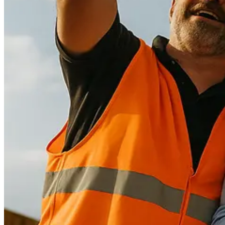
Procurement
Fornitori e ordini in un solo hub
Sicurezza
Verifica documentale automatica per i tuoi cantieri
RISORSE
Strumenti
Calcolatori e strumenti gratuiti per la tua impresa
Casi studio
Storie di imprese edili che usano Pillar