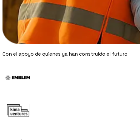
Blog
Norme, cassa e cantiere spiegati facile
Webinar
Conversazioni dal vivo e on-demand con il team di Pillar
Con el apoyo de quienes ya han construido el futuro
🇮🇹
Italia
🇲🇽
Mexico
🇨🇴
Colombia
🇵🇪
Per
🇬🇧
United Kingdom