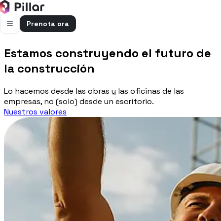
Prenota ora
FUNZIONALITÀ
Estamos construyendo el futuro de
Pillar AI
la construcción
Impresa e cantieri in un’unica chat
Lo hacemos desde las obras y las oficinas de las
Flussi di cassa
empresas, no (solo) desde un escritorio.
Cassa, uscite e previsioni in una vista
Nuestros valores
Gestione bolle e rapportini
Bolle e rapportini dal cantiere
Fatturazione
Fatture attive e passive con scadenze
Preventivi
Dal computo al preventivo pronto
Gestione commessa
Margini, costi e ore per commessa