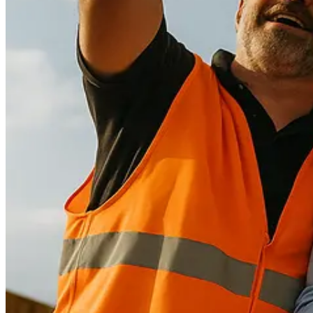
Procurement
Fornitori e ordini in un solo hub
Sicurezza
Verifica documentale automatica per i tuoi cantieri
RISORSE
Strumenti
Calcolatori e strumenti gratuiti per la tua impresa
Casi studio
Storie di imprese edili che usano Pillar